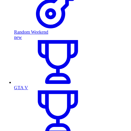
Random Weekend
new
GTA V