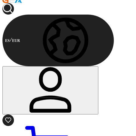
ES
EUR