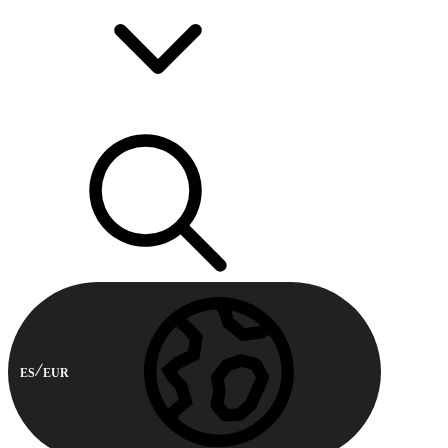
ES
EUR