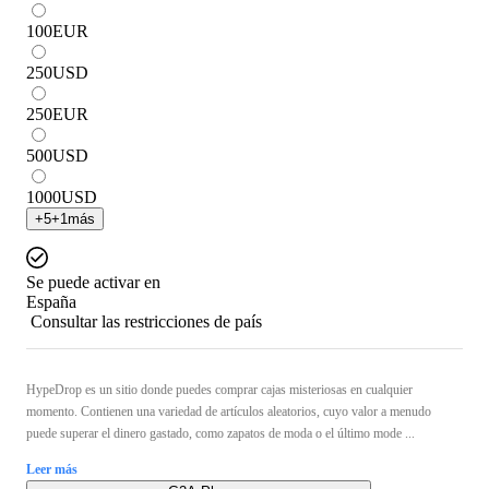
100
EUR
250
USD
250
EUR
500
USD
1000
USD
+
5
+
1
más
Se puede activar en
España
Consultar las restricciones de país
HypeDrop es un sitio donde puedes comprar cajas misteriosas en cualquier
momento. Contienen una variedad de artículos aleatorios, cuyo valor a menudo
puede superar el dinero gastado, como zapatos de moda o el último mode ...
Leer más