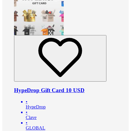
HypeDrop Gift Card 10 USD
•
HypeDrop
•
Clave
•
GLOBAL