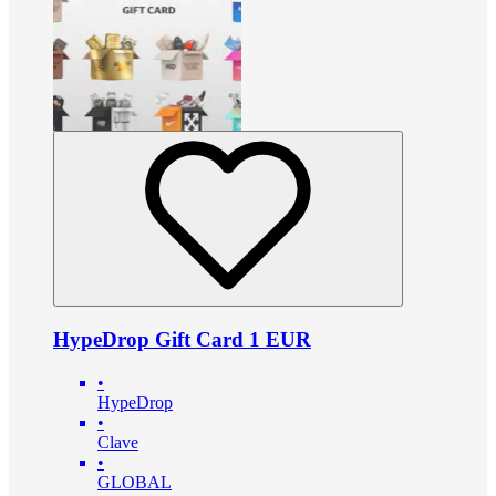
HypeDrop Gift Card 1 EUR
•
HypeDrop
•
Clave
•
GLOBAL