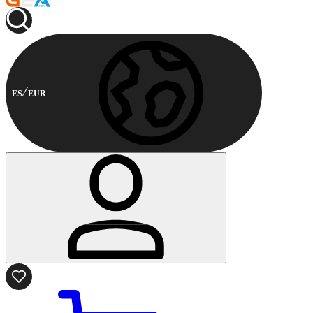
ES
EUR