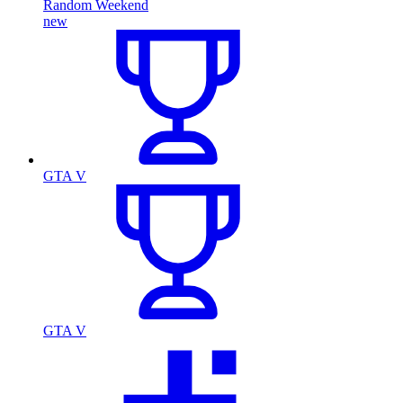
Random Weekend
new
GTA V
GTA V