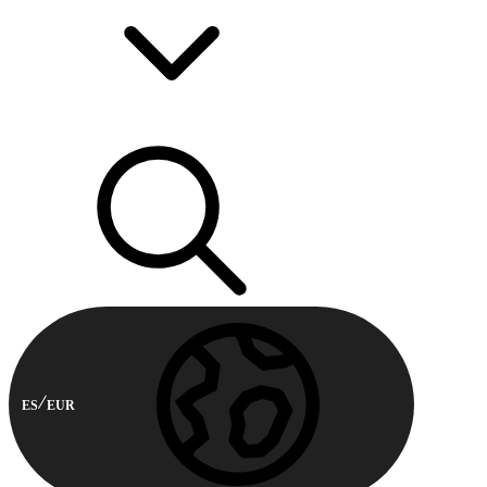
ES
EUR