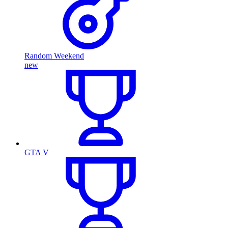
Random Weekend
new
GTA V