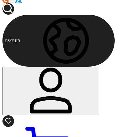
ES
EUR