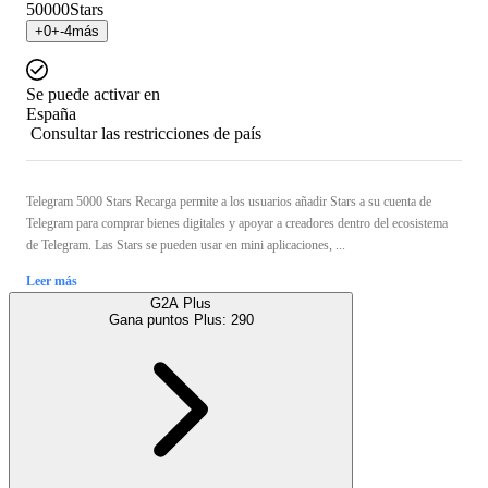
50000
Stars
+
0
+
-4
más
Se puede activar en
España
Consultar las restricciones de país
Telegram 5000 Stars Recarga permite a los usuarios añadir Stars a su cuenta de
Telegram para comprar bienes digitales y apoyar a creadores dentro del ecosistema
de Telegram. Las Stars se pueden usar en mini aplicaciones, ...
Leer más
G2A Plus
Gana puntos Plus:
290