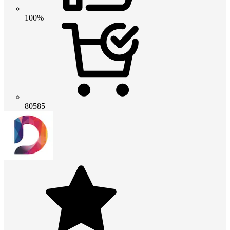
100%
80585