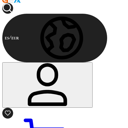
ES
EUR