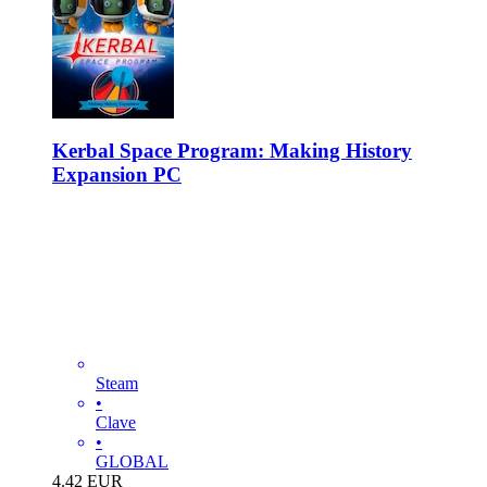
Kerbal Space Program: Making History
Expansion PC
Steam
•
Clave
•
GLOBAL
4.42
EUR