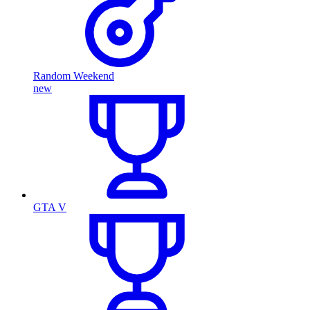
Random Weekend
new
GTA V