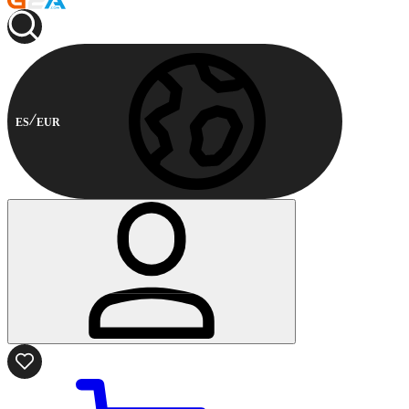
ES
EUR