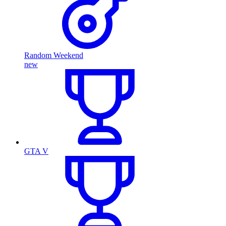
Random Weekend
new
GTA V