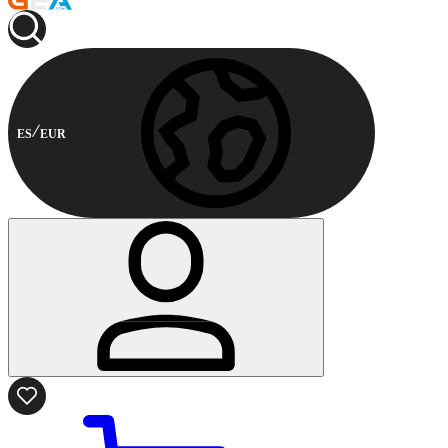
ES
EUR