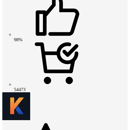
98%
54473