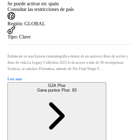
Se puede activar en:
spain
Consultar las restricciones de país
Región
:
GLOBAL
Tipo
:
Clave
Embárcate en una historia cinematográfica dentro de un universo lleno de acción y
lleno de vida.La Legacy Collection 2025 te da acceso a más de 50 recompensas
Exóticas, la subclase Prismática, además de:The Final Shape S ...
Leer más
G2A Plus
Gana puntos Plus:
83