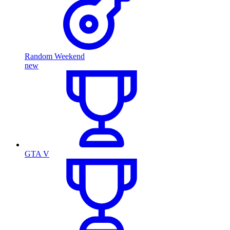
Random Weekend
new
GTA V