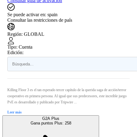
Consultar guía de activación
Se puede activar en:
spain
Consultar las restricciones de país
Región
:
GLOBAL
Tipo
:
Cuenta
Edición:
Killing Floor 3 es el tan esperado tercer capítulo de la querida saga de acción/terror
cooperativo en primera persona. Al igual que sus predecesores, este increíble juego
PvE es desarrollado y publicado por Tripwire ...
Leer más
G2A Plus
Gana puntos Plus:
258