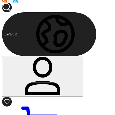
ES
EUR