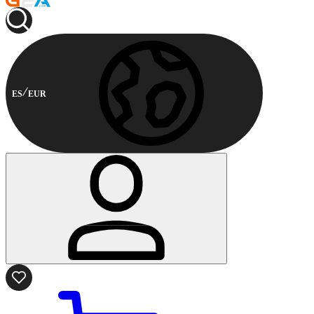
ES
EUR