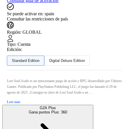
Consultar guía de activación
Se puede activar en:
spain
Consultar las restricciones de país
Región
:
GLOBAL
Tipo
:
Cuenta
Edición:
Standard Edition
Digital Deluxe Edition
Lost Soul Aside es un emocionante juego de acción y RPG desarrollado por Ultizero
Games. Publicado por PlayStation Publishing LLC, el juego fue lanzado el 29 de
agosto de 2025. ¡Consigue tu clave de Lost Soul Aside a un ...
Leer más
G2A Plus
Gana puntos Plus:
360