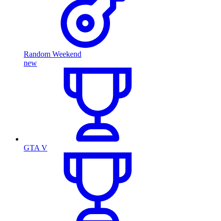
Random Weekend
new
GTA V