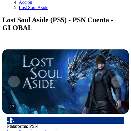
Acción
Lost Soul Aside
Lost Soul Aside (PS5) - PSN Cuenta -
GLOBAL
1
/
8
Plataforma
:
PSN