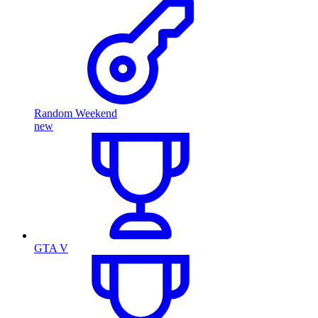
Random Weekend
new
GTA V