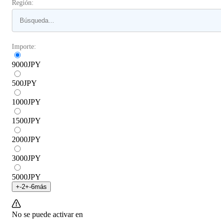
Región:
Importe:
9000
JPY
500
JPY
1000
JPY
1500
JPY
2000
JPY
3000
JPY
5000
JPY
+
-2
+
-6
más
No se puede activar en