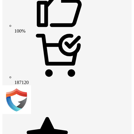
100%
187120