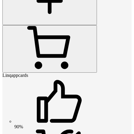
Linqappcards
90%