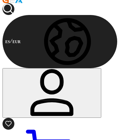
ES
EUR