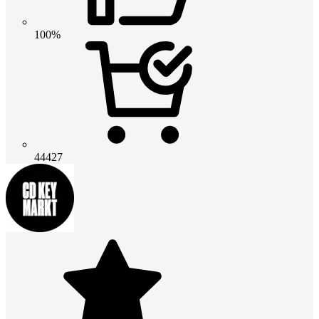
100%
44427