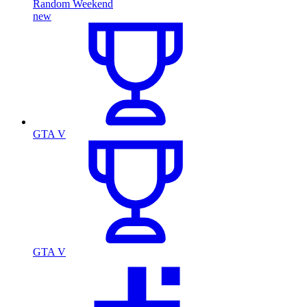
Random Weekend
new
GTA V
GTA V