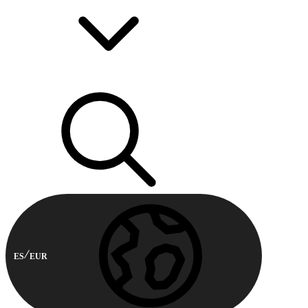
ES
EUR