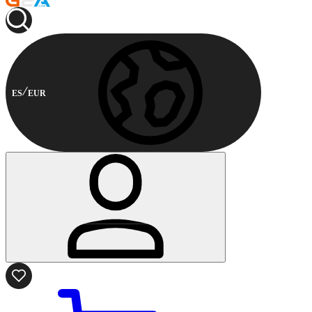
ES
EUR