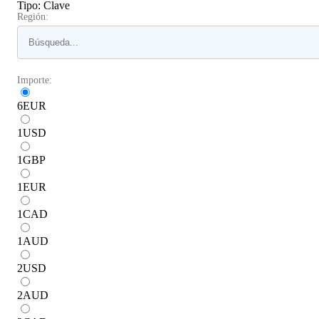
Tipo
:
Clave
Región:
Importe:
6
EUR
1
USD
1
GBP
1
EUR
1
CAD
1
AUD
2
USD
2
AUD