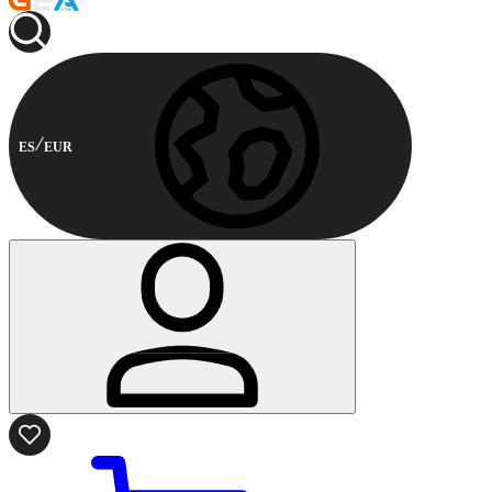
ES
EUR