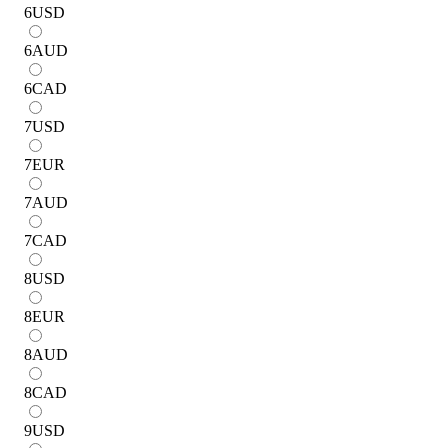
6
USD
6
AUD
6
CAD
7
USD
7
EUR
7
AUD
7
CAD
8
USD
8
EUR
8
AUD
8
CAD
9
USD