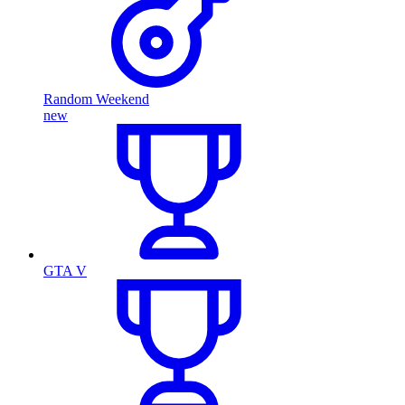
Random Weekend
new
GTA V