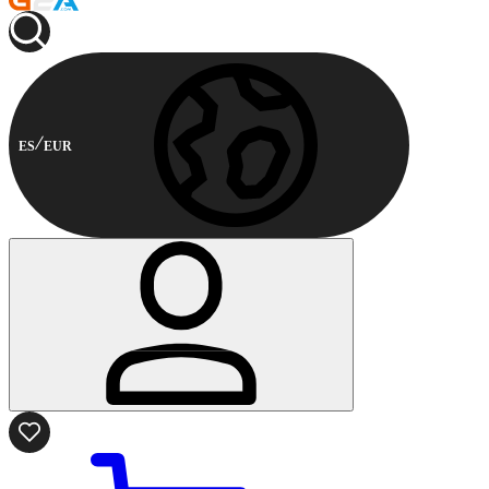
ES
EUR