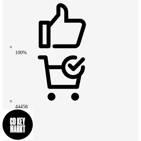
100%
44458