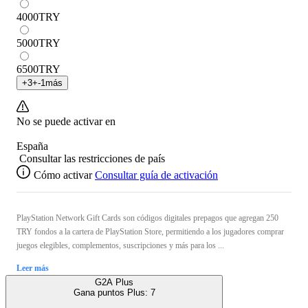
4000
TRY
5000
TRY
6500
TRY
+
3
+
-1
más
No se puede activar en
España
Consultar las restricciones de país
Cómo activar
Consultar guía de activación
PlayStation Network Gift Cards son códigos digitales prepagos que agregan 250
TRY fondos a la cartera de PlayStation Store, permitiendo a los jugadores comprar
juegos elegibles, complementos, suscripciones y más para los ...
Leer más
G2A Plus
Gana puntos Plus:
7