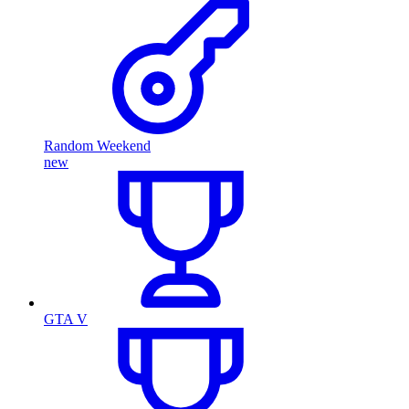
Random Weekend
new
GTA V