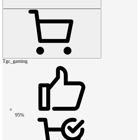
Tgc_gaming
95%