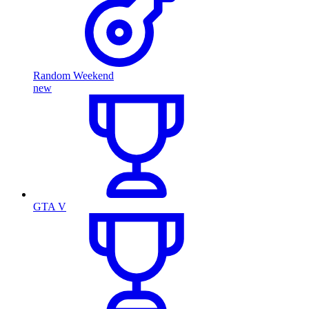
Random Weekend
new
GTA V