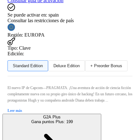
Consultar guía de activación
Se puede activar en:
spain
Consultar las restricciones de país
Región
:
EUROPA
Tipo
:
Clave
Edición:
Standard Edition
Deluxe Edition
+ Preorder Bonus
El nuevo IP de Capcom—PRAGMATA. ¡Una aventura de acción de ciencia ficción
completamente nueva con su propio giro único de hacking! En un futuro cercano, los
protagonistas Hugh y su compañera androide Diana deben trabaja ...
Leer más
G2A Plus
Gana puntos Plus:
199