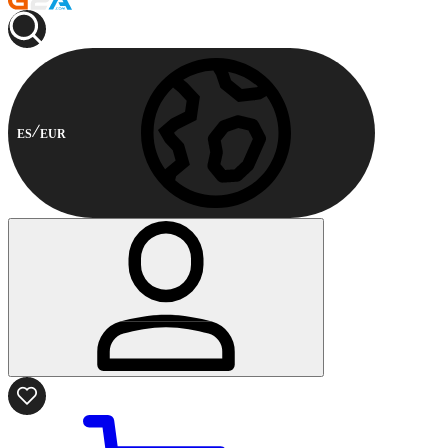
ES
EUR