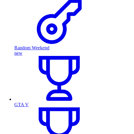
Random Weekend
new
GTA V