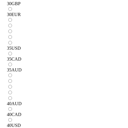
30
GBP
30
EUR
35
USD
35
CAD
35
AUD
40
AUD
40
CAD
40
USD