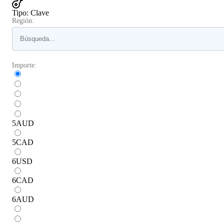
Tipo
:
Clave
Región:
Importe:
5
AUD
5
CAD
6
USD
6
CAD
6
AUD