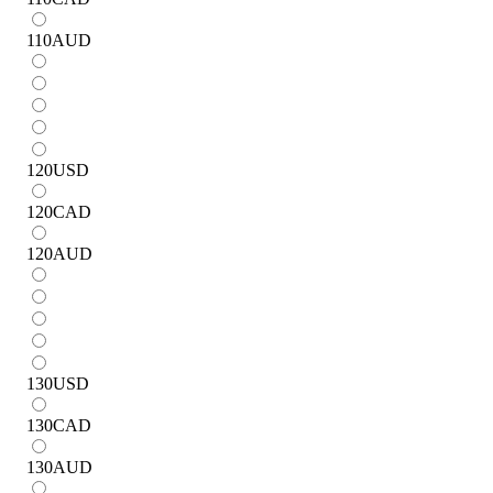
110
AUD
120
USD
120
CAD
120
AUD
130
USD
130
CAD
130
AUD