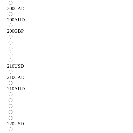
200
CAD
200
AUD
200
GBP
210
USD
210
CAD
210
AUD
220
USD