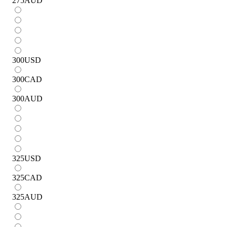
275
AUD
300
USD
300
CAD
300
AUD
325
USD
325
CAD
325
AUD