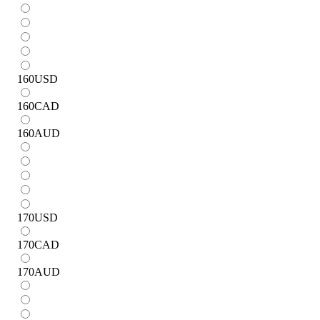
160
USD
160
CAD
160
AUD
170
USD
170
CAD
170
AUD