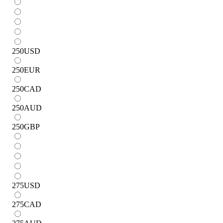
250
USD
250
EUR
250
CAD
250
AUD
250
GBP
275
USD
275
CAD