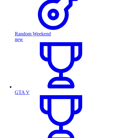
Random Weekend
new
GTA V