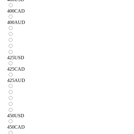
400
CAD
400
AUD
425
USD
425
CAD
425
AUD
450
USD
450
CAD