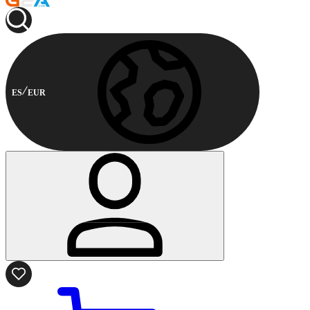
ES
EUR