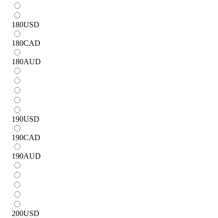
180
USD
180
CAD
180
AUD
190
USD
190
CAD
190
AUD
200
USD