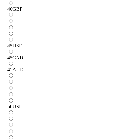
40
GBP
45
USD
45
CAD
45
AUD
50
USD