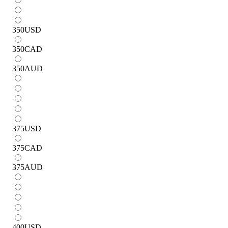
350
USD
350
CAD
350
AUD
375
USD
375
CAD
375
AUD
400
USD