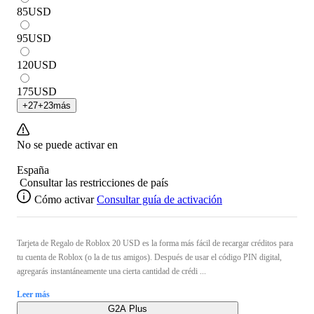
85
USD
95
USD
120
USD
175
USD
+
27
+
23
más
No se puede activar en
España
Consultar las restricciones de país
Cómo activar
Consultar guía de activación
Tarjeta de Regalo de Roblox 20 USD es la forma más fácil de recargar créditos para
tu cuenta de Roblox (o la de tus amigos). Después de usar el código PIN digital,
agregarás instantáneamente una cierta cantidad de crédi ...
Leer más
G2A Plus