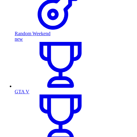
Random Weekend
new
GTA V