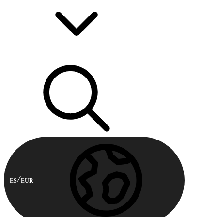
ES
EUR