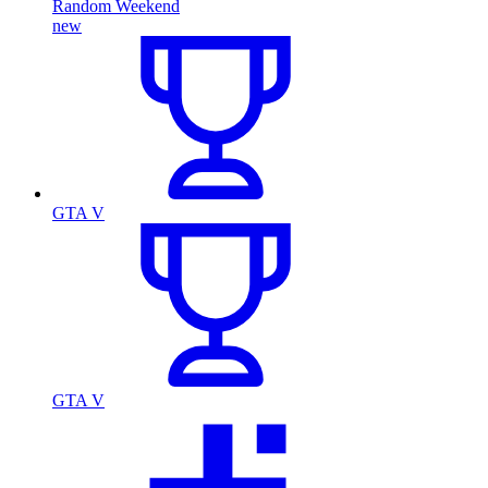
Random Weekend
new
GTA V
GTA V