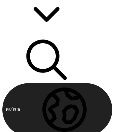
ES
EUR