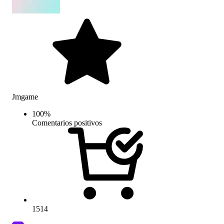
Jmgame
100
%
Comentarios positivos
1514