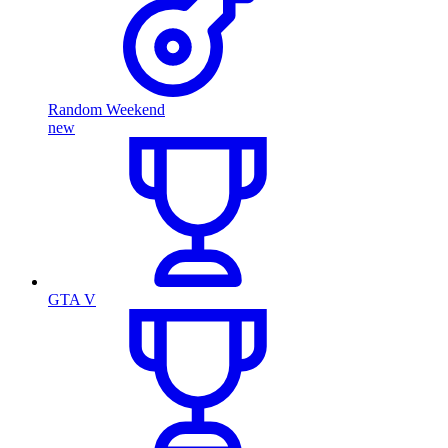
Random Weekend
new
GTA V