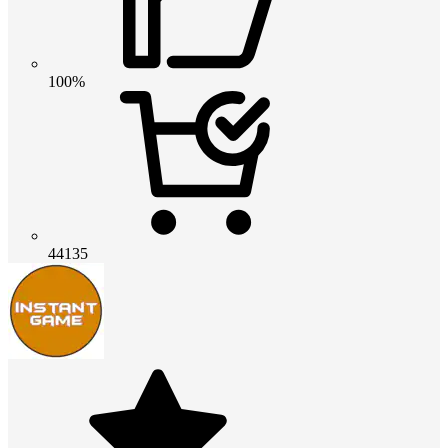
100%
44135