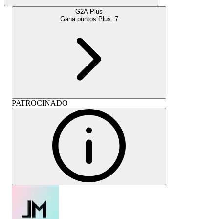
G2A Plus
Gana puntos Plus:
7
PATROCINADO