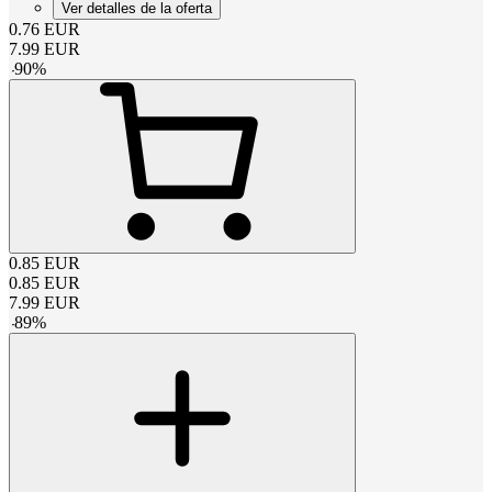
Ver detalles de la oferta
0.76
EUR
7.99
EUR
-
90
%
0.85
EUR
0.85
EUR
7.99
EUR
-
89
%