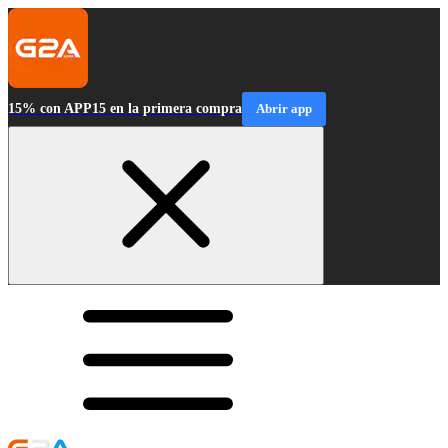
15% con APP15 en la primera compra
Abrir app