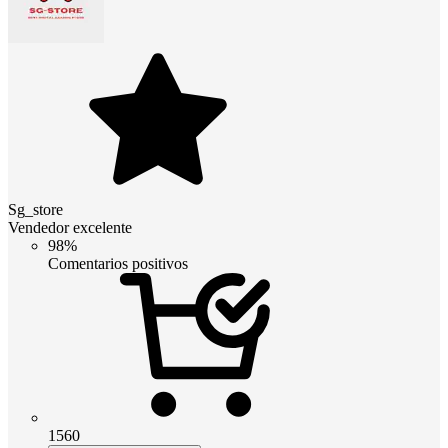
Sg_store
Vendedor excelente
98%
Comentarios positivos
1560