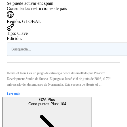
Se puede activar en:
spain
Consultar las restricciones de país
Región
:
GLOBAL
Tipo
:
Clave
Edición:
Hearts of Iron 4 es un juego de estrategia bélica desarrollado por Paradox
Development Studio de Suecia. El juego se lanzó el 6 de junio de 2016, el 72º
aniversario del desembarco de Normandía. Esta secuela de Hearts of ...
Leer más
G2A Plus
Gana puntos Plus:
104