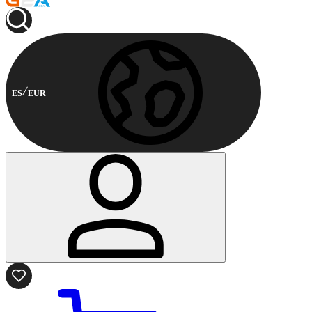
ES
EUR