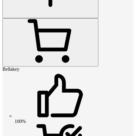
Bellakey
100%