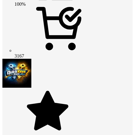
100%
3167