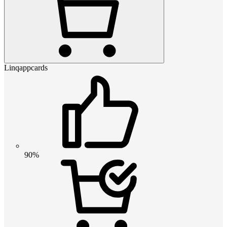
Linqappcards
90%