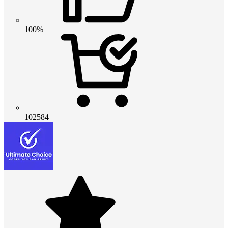
100%
102584