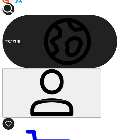
ES
EUR