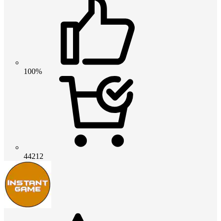
100%
44212