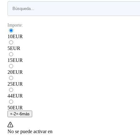
Importe:
10
EUR
5
EUR
15
EUR
20
EUR
25
EUR
44
EUR
50
EUR
+
-2
+
-6
más
No se puede activar en