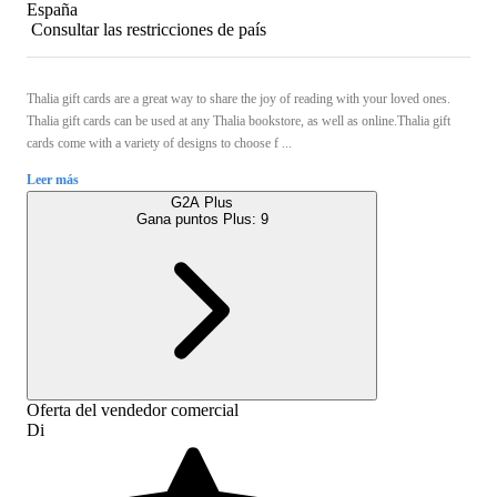
España
Consultar las restricciones de país
Thalia gift cards are a great way to share the joy of reading with your loved ones.
Thalia gift cards can be used at any Thalia bookstore, as well as online.Thalia gift
cards come with a variety of designs to choose f ...
Leer más
G2A Plus
Gana puntos Plus:
9
Oferta del vendedor comercial
Di