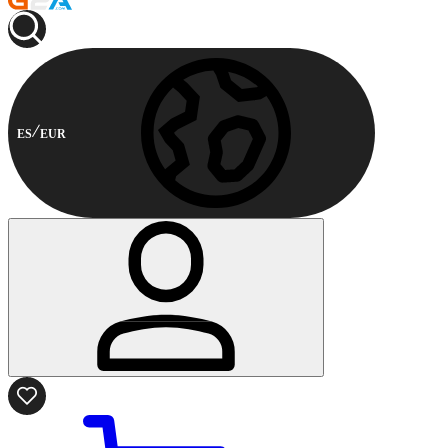
ES
EUR