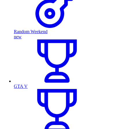
Random Weekend
new
GTA V