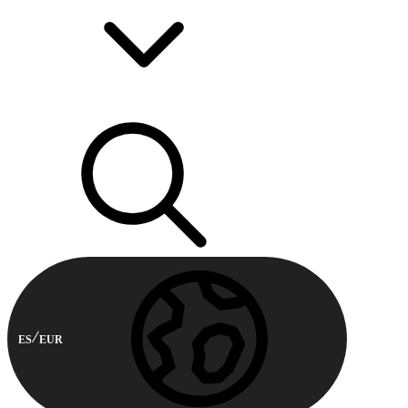
ES
EUR