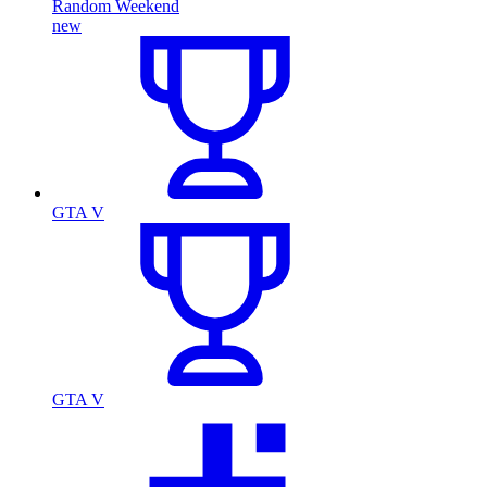
Random Weekend
new
GTA V
GTA V