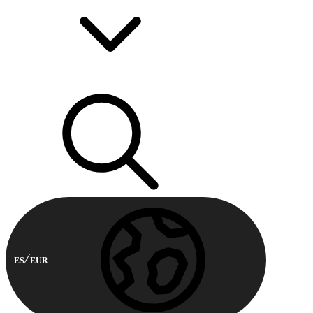
ES
EUR