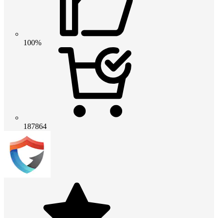
100%
187864