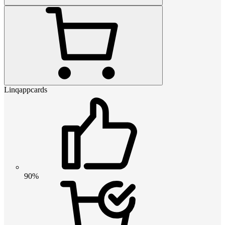
Linqappcards
90%