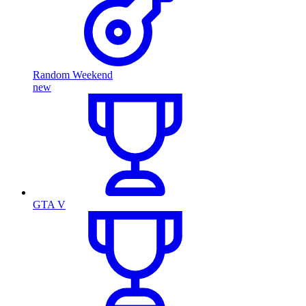
Random Weekend
new
GTA V