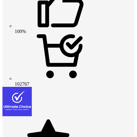
100%
102767