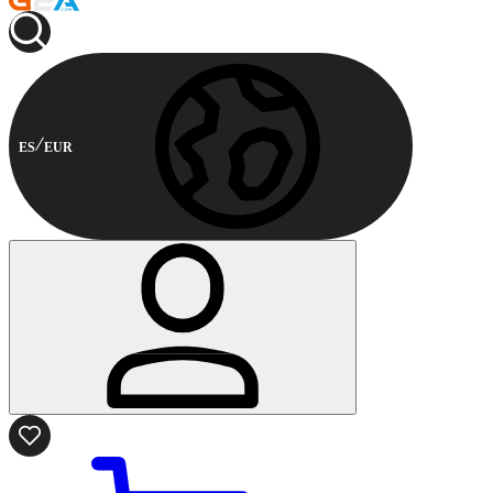
ES
EUR