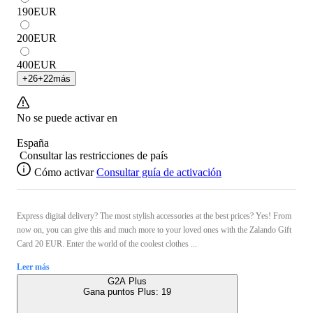
190
EUR
200
EUR
400
EUR
+
26
+
22
más
No se puede activar en
España
Consultar las restricciones de país
Cómo activar
Consultar guía de activación
Express digital delivery? The most stylish accessories at the best prices? Yes! From
now on, you can give this and much more to your loved ones with the Zalando Gift
Card 20 EUR. Enter the world of the coolest clothes ...
Leer más
G2A Plus
Gana puntos Plus:
19