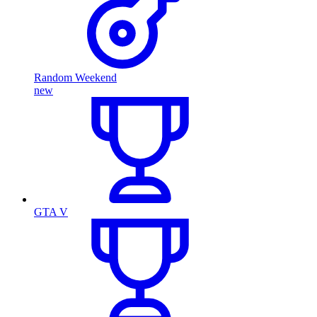
Random Weekend
new
GTA V