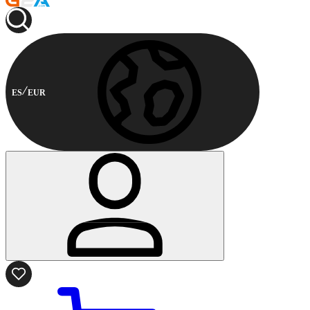
ES
EUR