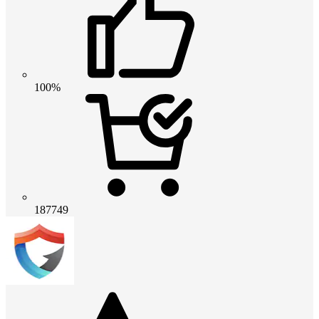
100%
187749