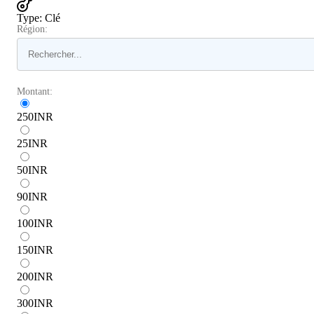
Type
:
Clé
Région:
Montant:
250
INR
25
INR
50
INR
90
INR
100
INR
150
INR
200
INR
300
INR