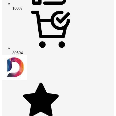
100%
80504