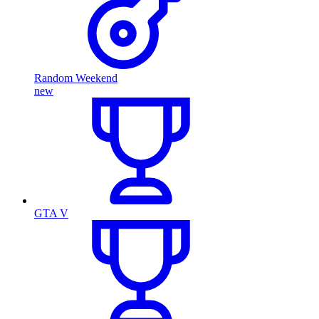
Random Weekend
new
GTA V