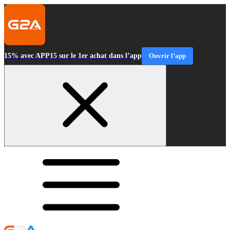
15% avec APP15 sur le 1er achat dans l’app
Ouvrir l’app