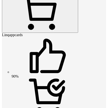
Linqappcards
90%