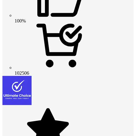
100%
102506