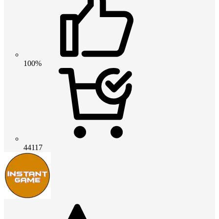
100%
44117