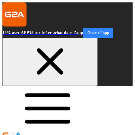
15% avec APP15 sur le 1er achat dans l’app
Ouvrir l’app