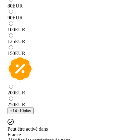
80
EUR
90
EUR
100
EUR
125
EUR
150
EUR
200
EUR
250
EUR
+
14
+
10
plus
Peut être activé dans
France