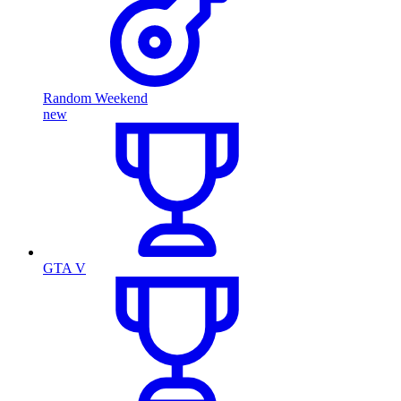
Random Weekend
new
GTA V