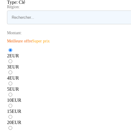
Type
:
Clé
Région:
Montant:
Meilleure offre
Super prix
2
EUR
3
EUR
4
EUR
5
EUR
10
EUR
15
EUR
20
EUR