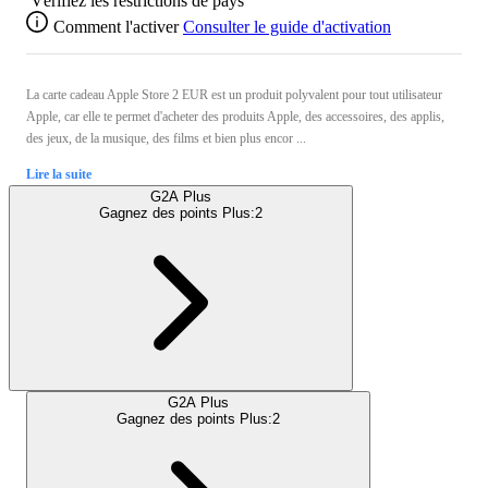
Vérifiez les restrictions de pays
Comment l'activer
Consulter le guide d'activation
La carte cadeau Apple Store 2 EUR est un produit polyvalent pour tout utilisateur
Apple, car elle te permet d'acheter des produits Apple, des accessoires, des applis,
des jeux, de la musique, des films et bien plus encor ...
Lire la suite
G2A Plus
Gagnez des points Plus:
2
G2A Plus
Gagnez des points Plus:
2