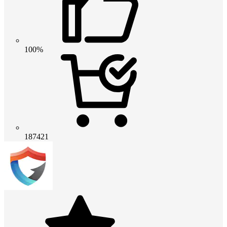
100%
187421