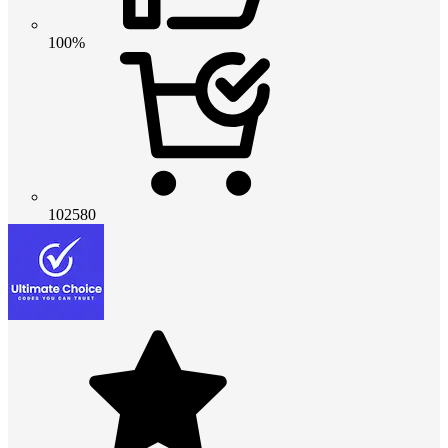
100%
102580