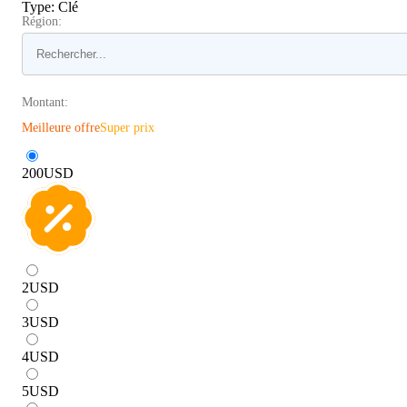
Type
:
Clé
Région:
Montant:
Meilleure offre
Super prix
200
USD
2
USD
3
USD
4
USD
5
USD