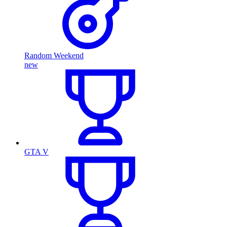
Random Weekend
new
GTA V