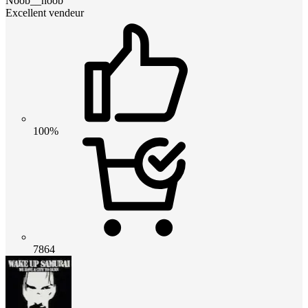
Noob__noob
Excellent vendeur
100%
7864