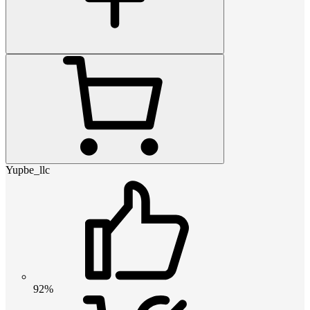
Yupbe_llc
92%