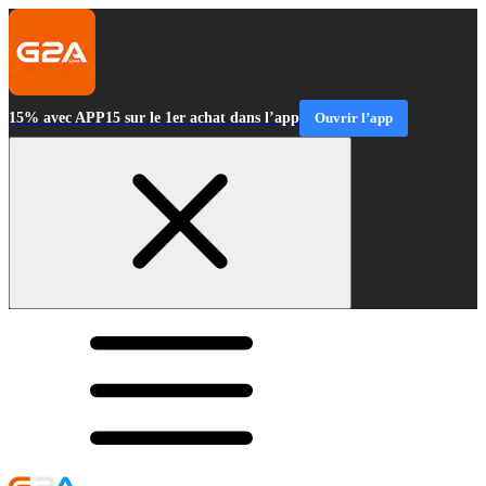
15% avec APP15 sur le 1er achat dans l’app
Ouvrir l’app