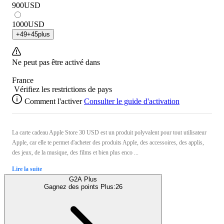
900
USD
1000
USD
+
49
+
45
plus
Ne peut pas être activé dans
France
Vérifiez les restrictions de pays
Comment l'activer
Consulter le guide d'activation
La carte cadeau Apple Store 30 USD est un produit polyvalent pour tout utilisateur
Apple, car elle te permet d'acheter des produits Apple, des accessoires, des applis,
des jeux, de la musique, des films et bien plus enco ...
Lire la suite
G2A Plus
Gagnez des points Plus:
26