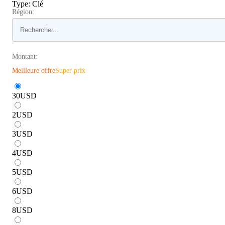
Type
:
Clé
Région:
Montant:
Meilleure offre
Super prix
30
USD
2
USD
3
USD
4
USD
5
USD
6
USD
8
USD