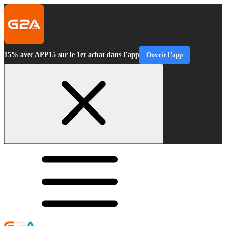
15% avec APP15 sur le 1er achat dans l’app
Ouvrir l’app