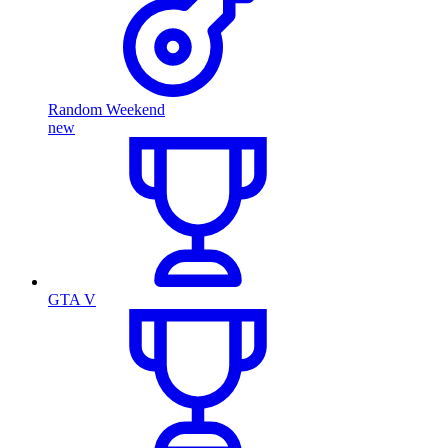
Random Weekend
new
GTA V