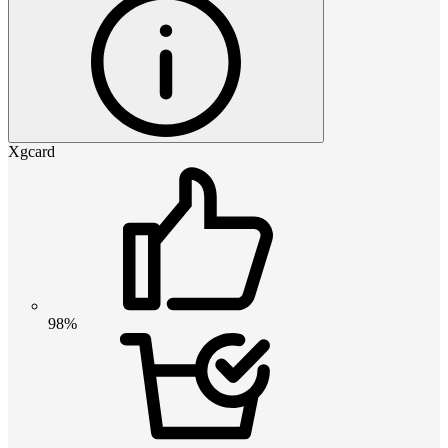
Xgcard
98%