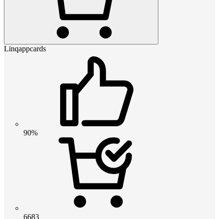
Linqappcards
90%
6683