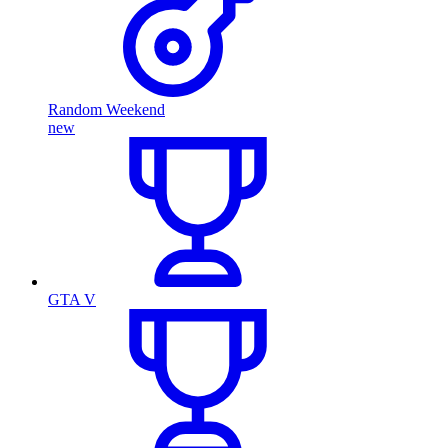
Random Weekend
new
GTA V