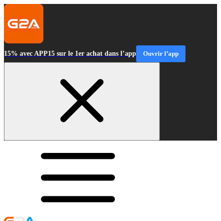
15% avec APP15 sur le 1er achat dans l’app
Ouvrir l’app