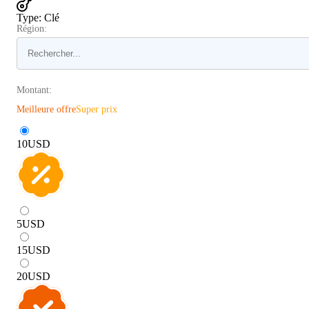
Type
:
Clé
Région:
Montant:
Meilleure offre
Super prix
10
USD
5
USD
15
USD
20
USD