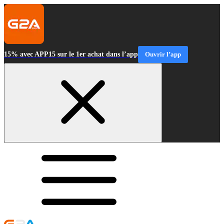
15% avec APP15 sur le 1er achat dans l’app
Ouvrir l’app