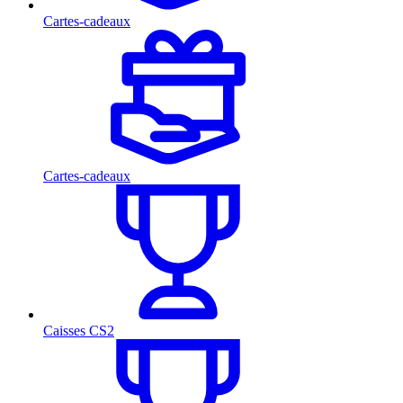
Cartes-cadeaux
Cartes-cadeaux
Caisses CS2