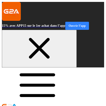
15% avec APP15 sur le 1er achat dans l’app
Ouvrir l’app