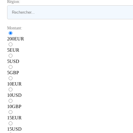
Région:
Montant:
200
EUR
5
EUR
5
USD
5
GBP
10
EUR
10
USD
10
GBP
15
EUR
15
USD