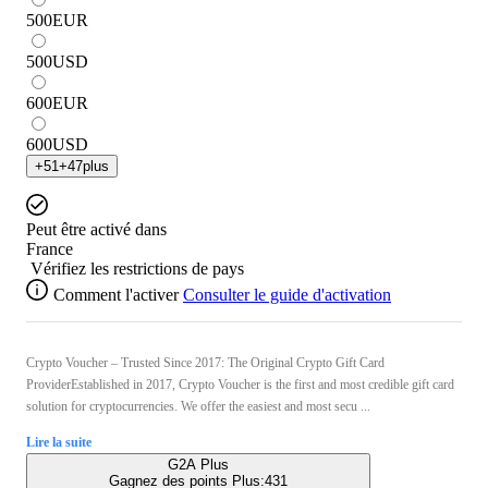
500
EUR
500
USD
600
EUR
600
USD
+
51
+
47
plus
Peut être activé dans
France
Vérifiez les restrictions de pays
Comment l'activer
Consulter le guide d'activation
Crypto Voucher – Trusted Since 2017: The Original Crypto Gift Card
ProviderEstablished in 2017, Crypto Voucher is the first and most credible gift card
solution for cryptocurrencies. We offer the easiest and most secu ...
Lire la suite
G2A Plus
Gagnez des points Plus:
431