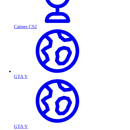
Caisses CS2
GTA V
GTA V