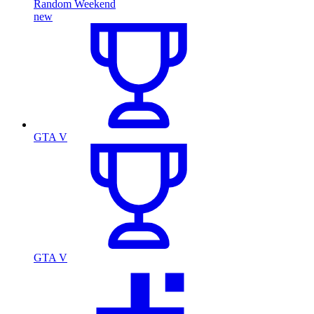
Random Weekend
new
GTA V
GTA V