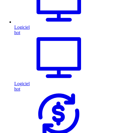
Logiciel
hot
Logiciel
hot