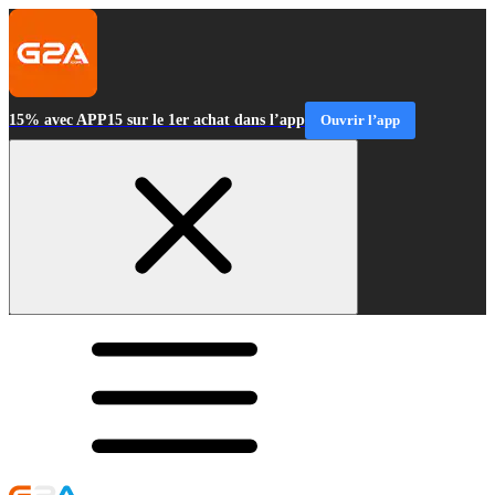
15% avec APP15 sur le 1er achat dans l’app
Ouvrir l’app