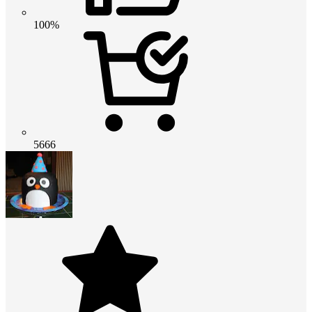
100%
5666