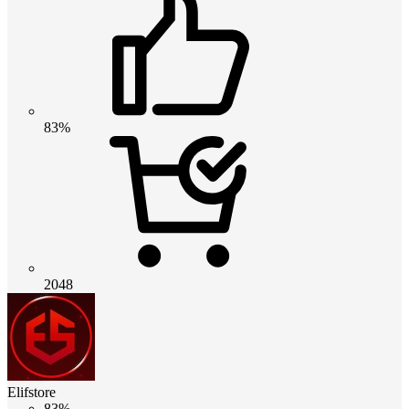
83%
2048
Elifstore
83%