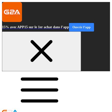
15% avec APP15 sur le 1er achat dans l’app
Ouvrir l’app