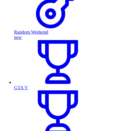
Random Weekend
new
GTA V