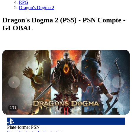
RPG
Dragon's Dogma 2
Dragon's Dogma 2 (PS5) - PSN Compte -
GLOBAL
1
/
11
Plate-forme
:
PSN