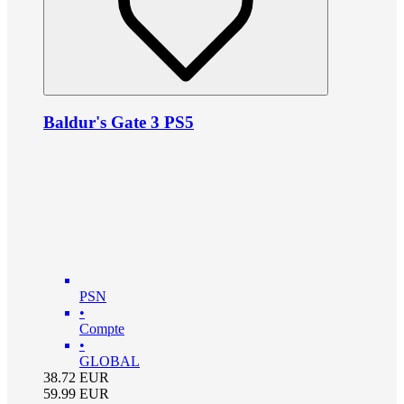
Baldur's Gate 3 PS5
PSN
•
Compte
•
GLOBAL
38.72
EUR
59.99
EUR