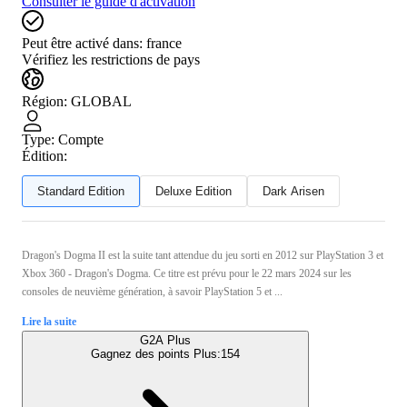
Consulter le guide d'activation
Peut être activé dans:
france
Vérifiez les restrictions de pays
Région
:
GLOBAL
Type
:
Compte
Édition:
Standard Edition
Deluxe Edition
Dark Arisen
Dragon's Dogma II est la suite tant attendue du jeu sorti en 2012 sur PlayStation 3 et
Xbox 360 - Dragon's Dogma. Ce titre est prévu pour le 22 mars 2024 sur les
consoles de neuvième génération, à savoir PlayStation 5 et ...
Lire la suite
G2A Plus
Gagnez des points Plus:
154