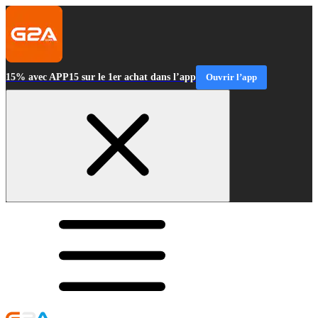
15% avec APP15 sur le 1er achat dans l’app
Ouvrir l’app