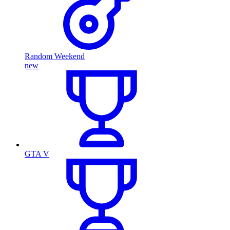
Random Weekend
new
GTA V