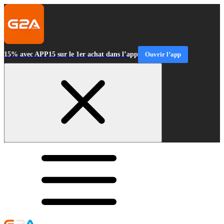
15% avec APP15 sur le 1er achat dans l’app
Ouvrir l’app