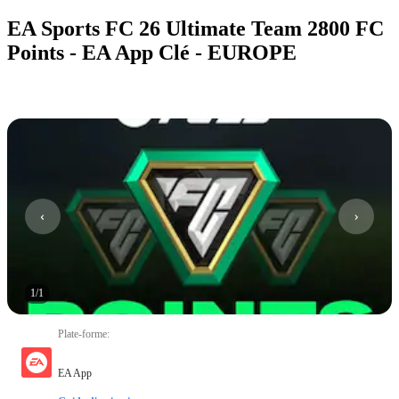
EA Sports FC 26 Ultimate Team 2800 FC
Points - EA App Clé - EUROPE
1
/
1
Plate-forme
:
EA App