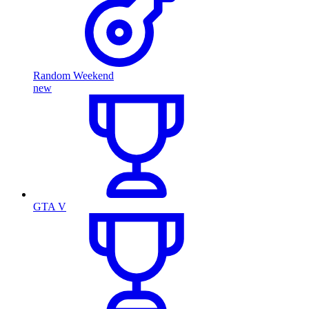
Random Weekend
new
GTA V