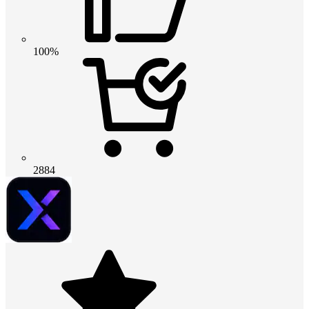
100%
2884