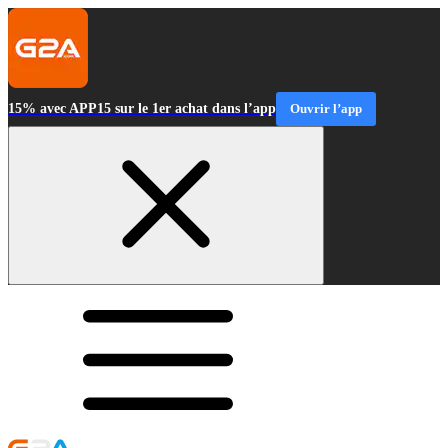
15% avec APP15 sur le 1er achat dans l’app
Ouvrir l’app