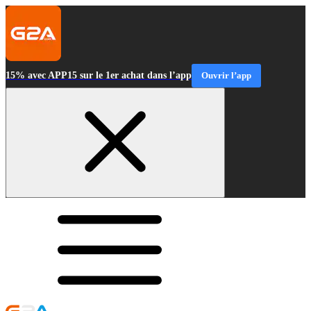
15% avec APP15 sur le 1er achat dans l’app
Ouvrir l’app