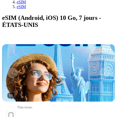
eSIM
eSIM
eSIM (Android, iOS) 10 Go, 7 jours -
ÉTATS-UNIS
1
/
1
Plate-forme
: