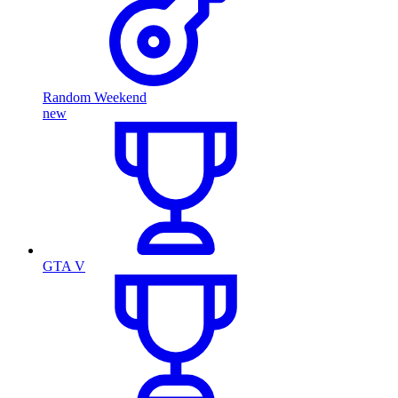
Random Weekend
new
GTA V