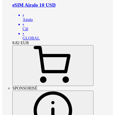
eSIM Airalo 10 USD
•
Airalo
•
Clé
•
GLOBAL
8.82
EUR
SPONSORISÉ