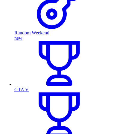
Random Weekend
new
GTA V