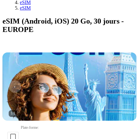
eSIM
eSIM
eSIM (Android, iOS) 20 Go, 30 jours -
EUROPE
1
/
1
Plate-forme
: