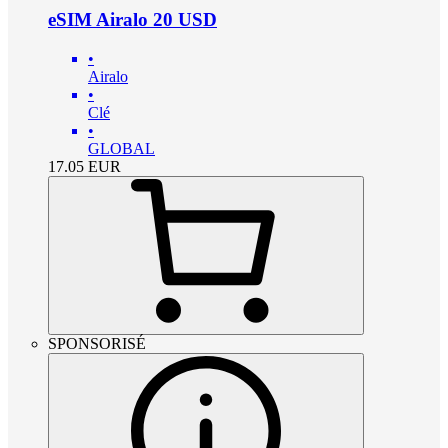
eSIM Airalo 20 USD
•
Airalo
•
Clé
•
GLOBAL
17.05
EUR
SPONSORISÉ