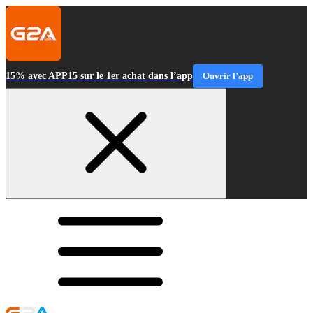
15% avec APP15 sur le 1er achat dans l’app
Ouvrir l’app