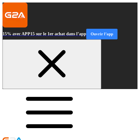
15% avec APP15 sur le 1er achat dans l’app
Ouvrir l’app