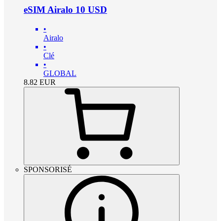
eSIM Airalo 10 USD
•
Airalo
•
Clé
•
GLOBAL
8.82
EUR
SPONSORISÉ