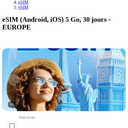
eSIM
eSIM
eSIM (Android, iOS) 5 Go, 30 jours -
EUROPE
1
/
1
Plate-forme
: