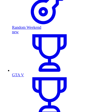
Random Weekend
new
GTA V