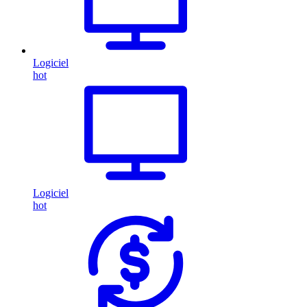
Logiciel
hot
Logiciel
hot