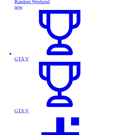
Random Weekend
new
GTA V
GTA V