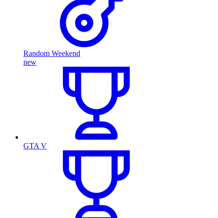
Random Weekend
new
GTA V