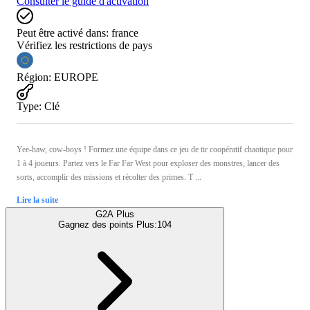
Consulter le guide d'activation
Peut être activé dans:
france
Vérifiez les restrictions de pays
Région
:
EUROPE
Type
:
Clé
Yee-haw, cow-boys ! Formez une équipe dans ce jeu de tir coopératif chaotique pour
1 à 4 joueurs. Partez vers le Far Far West pour exploser des monstres, lancer des
sorts, accomplir des missions et récolter des primes. T ...
Lire la suite
G2A Plus
Gagnez des points Plus:
104