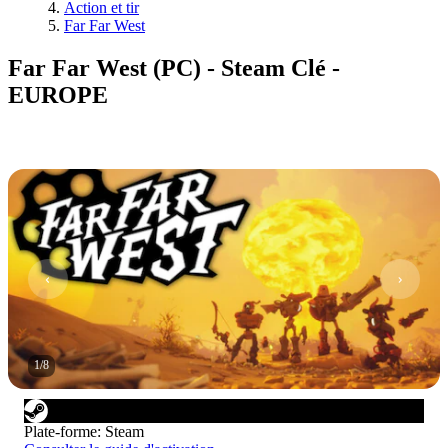
Action et tir
Far Far West
Far Far West (PC) - Steam Clé -
EUROPE
1
/
8
Plate-forme
:
Steam