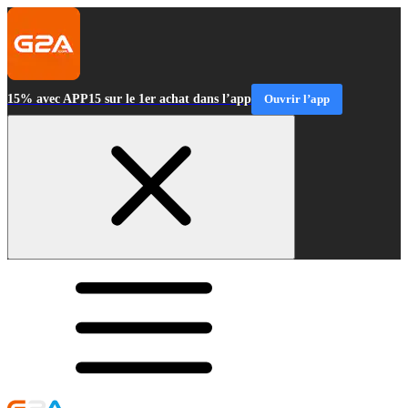
15% avec APP15 sur le 1er achat dans l’app
Ouvrir l’app