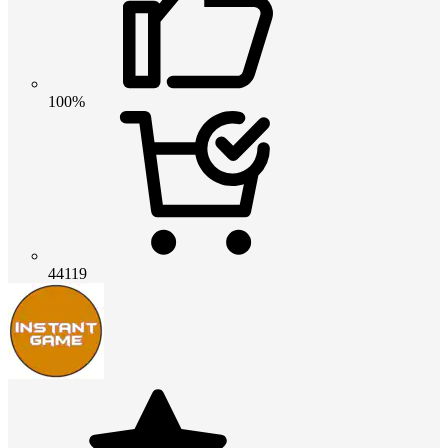
100%
44119